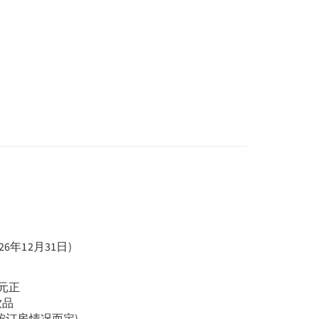
26年12月31日)
0元正
饮品
(按订房情况而定)