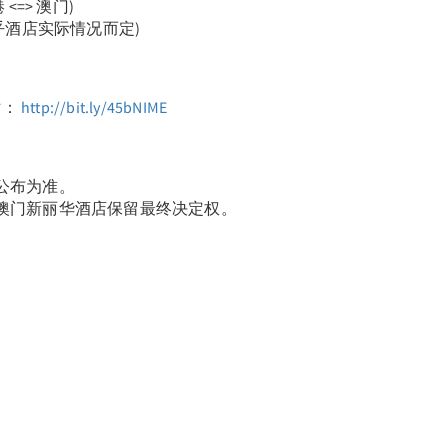
<=> 澳门)
视乎酒店实际情况而定)
站：
http://bit.ly/45bNIME
航公布为准。
与澳门新丽华酒店保留最终决定权。