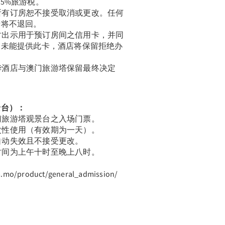
及5%旅游税。
所有订房恕不接受取消或更改。任何
费将不退回。
时出示用于预订房间之信用卡，并同
如未能提供此卡，酒店将保留拒绝办
华酒店与澳门旅游塔保留最终决定
景台）：
门旅游塔观景台之入场门票。
次性使用（有效期为一天）。
自动失效且不接受更改。
时间为上午十时至晚上八时。
m.mo/product/general_admission/