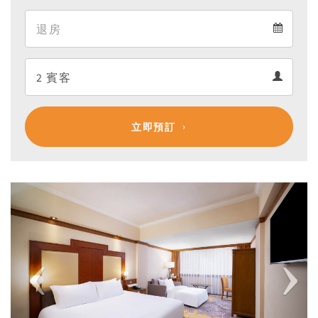
Arrival
Departure
calendar
Departure
Guests
calendar
Guests
calendar
立即預訂
Previous
Next