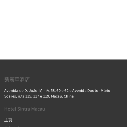
新麗華酒店
Avenida de D. João IV, n.ºs 58, 60 e 62 e Avenida Doutor Mário
Soares, n.ºs 115, 117 e 119, Macau, China
Hotel Sintra Macau
主頁